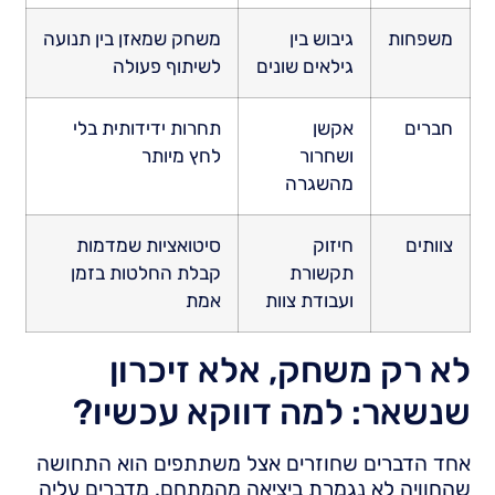
משפחות
גיבוש בין
משחק שמאזן בין תנועה
גילאים שונים
לשיתוף פעולה
חברים
אקשן
תחרות ידידותית בלי
ושחרור
לחץ מיותר
מהשגרה
צוותים
חיזוק
סיטואציות שמדמות
תקשורת
קבלת החלטות בזמן
ועבודת צוות
אמת
לא רק משחק, אלא זיכרון
שנשאר: למה דווקא עכשיו?
אחד הדברים שחוזרים אצל משתתפים הוא התחושה
שהחוויה לא נגמרת ביציאה מהמתחם. מדברים עליה