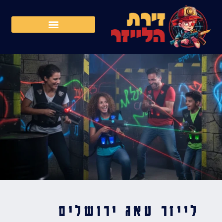
לייזר טאג ירושלים