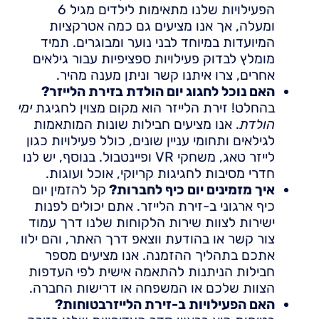
הפעילויות שלנו מתאימות לילדים מגיל 6
ומעלה, אך אנו מציעים גם כמה אטרקציות
המיועדות במיוחד לבני נוער ומבוגרים. תמיד
מומלץ לבדוק פעילויות ספציפיות עבור גילאים
אחרים, צרו איתנו קשר וניתן מענה מהיר.
האם נוכל לחגוג יום הולדת בזירת הלייזר?
בהחלט! זירת הלייזר הוא מקום מצוין לחגיגת
ימי
הולדת
. אנו מציעים חבילות שונות המותאמות
לגילאים ותחומי עניין שונים, כולל פעילויות כגון
לייזר טאג, משחקי VR ופיינטבול. בנוסף, יש לנו
חדרי מסיבות לחגיגות קריוקי, אוכל ועוגות.
איך מזמינים יום כיף לחברות?
קל להזמין יום
כיף ארגוני ב-זירת הלייזר. אתם יכולים לפנות
ישירות לצוות שירות הלקוחות שלנו דרך עמוד
צור קשר או בהודעת ווצאפ דרך האתר, והם ילוו
אתכם בתהליך ההזמנה. אנו מציעים מספר
חבילות הניתנות להתאמה אישית לפי העדפות
הצוות שלכם או המשפחה או דרישות החברה.
האם הפעילויות ב-זירת הלייזרבטוחות?